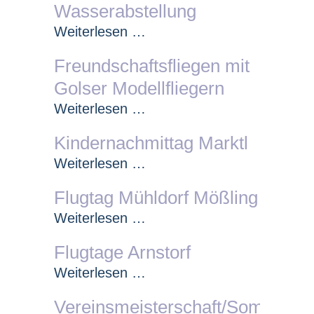
Wasserabstellung
Wasserabstellung
Weiterlesen …
Freundschaftsfliegen mit
Golser Modellfliegern
Freundschaftsfliegen
Weiterlesen …
mit
Kindernachmittag Marktl
Golser
Modellfliegern
Kindernachmittag
Weiterlesen …
Marktl
Flugtag Mühldorf Mößling
Flugtag
Weiterlesen …
Mühldorf
Flugtage Arnstorf
Mößling
Flugtage
Weiterlesen …
Arnstorf
Vereinsmeisterschaft/Sommerna