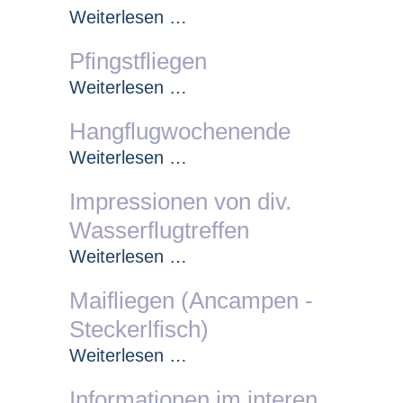
Vereinsmeisterschaft/Som
Weiterlesen …
Pfingstfliegen
Pfingstfliegen
Weiterlesen …
Hangflugwochenende
Hangflugwochenende
Weiterlesen …
Impressionen von div.
Wasserflugtreffen
Impressionen
Weiterlesen …
von
Maifliegen (Ancampen -
div.
Steckerlfisch)
Wasserflugtreffen
Maifliegen
Weiterlesen …
(Ancampen
Informationen im interen
-