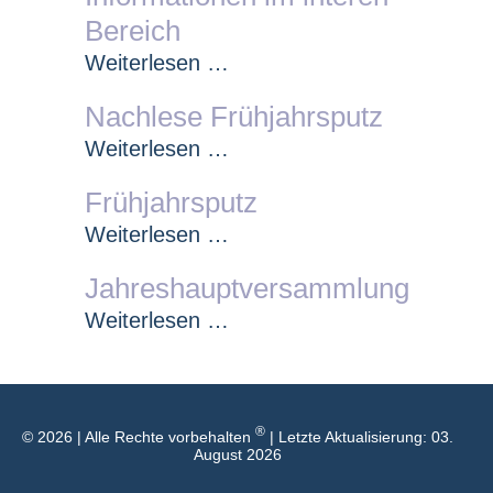
Bereich
Steckerlfisch)
Informationen
Weiterlesen …
im
Nachlese Frühjahrsputz
interen
Bereich
Nachlese
Weiterlesen …
Frühjahrsputz
Frühjahrsputz
Frühjahrsputz
Weiterlesen …
Jahreshauptversammlung
Jahreshauptversammlung
Weiterlesen …
®
© 2026 | Alle Rechte vorbehalten
| Letzte Aktualisierung: 03.
August 2026