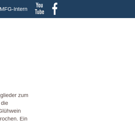
MFG-Intern
tglieder zum
 die
 Glühwein
rochen. Ein